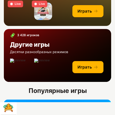
Live
Live
Играть
3 428 игроков
Другие игры
Десятки разнообразных режимов
Играть
Популярные игры