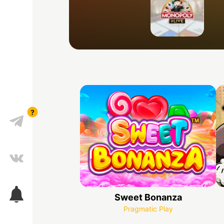
?
Sweet Bonanza
Pragmatic Play