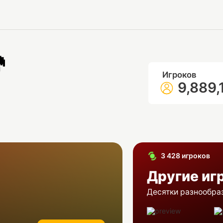

Игроков
9,889,
3 428 игроков
Другие иг
Десятки разнообр