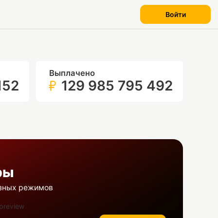
Войти
Выплачено
152
129 985 795 492
ры
азных режимов