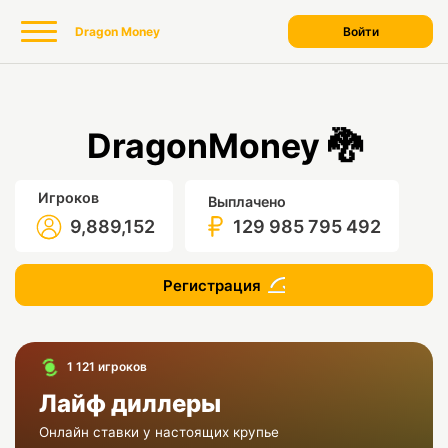
Dragon Money
Войти
DragonMoney
🐉
Игроков
Выплачено
9,889,152
129 985 795 492
Регистрация
1 121 игроков
Лайф диллеры
Онлайн ставки у настоящих крупье