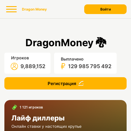
Dragon Money
Войти
DragonMoney
🐉
Игроков
Выплачено
9,889,152
129 985 795 492
Регистрация
1 121 игроков
Лайф диллеры
Онлайн ставки у настоящих крупье