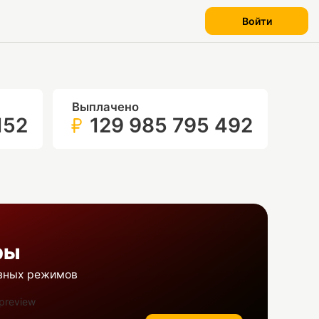
Войти
Выплачено
152
129 985 795 492
ры
азных режимов