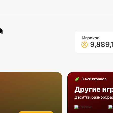

Игроков
9,889,
3 428 игроков
Другие иг
Десятки разнообр