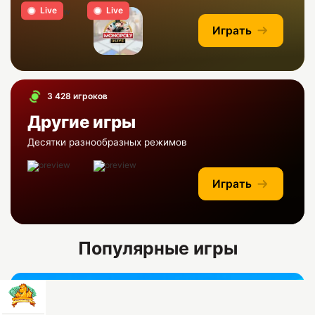
Live
Live
Играть
3 428 игроков
Другие игры
Десятки разнообразных режимов
Играть
Популярные игры