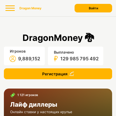
Dragon Money
Войти
DragonMoney
🐉
Игроков
Выплачено
9,889,152
129 985 795 492
Регистрация
1 121 игроков
Лайф диллеры
Онлайн ставки у настоящих крупье