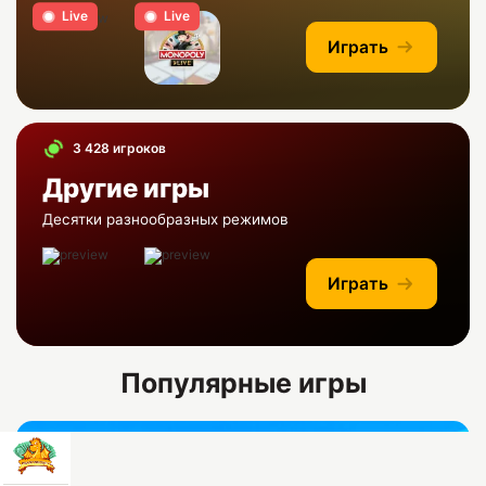
Live
Live
Играть
3 428 игроков
Другие игры
Десятки разнообразных режимов
Играть
Популярные игры